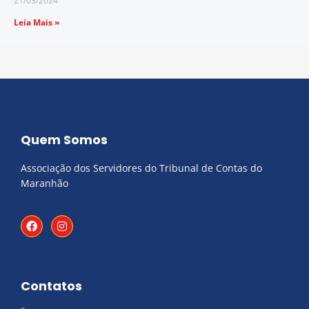
21/03/2024
Leia Mais »
Quem Somos
Associação dos Servidores do Tribunal de Contas do
Maranhão
F
I
a
n
c
s
e
t
b
a
o
g
Contatos
o
r
k
a
m