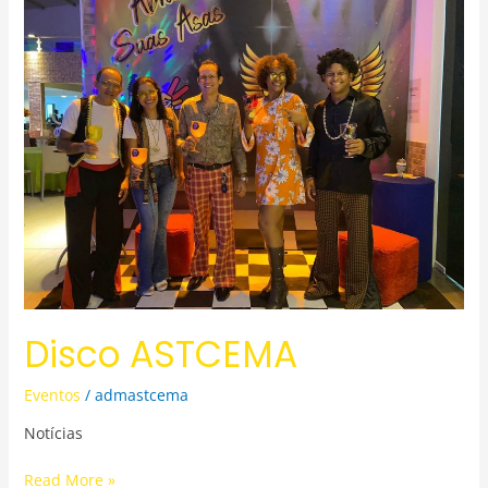
ASTCEMA
Disco ASTCEMA
Eventos
/
admastcema
Notícias
Read More »