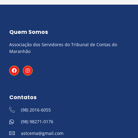
Quem Somos
Associação dos Servidores do Tribunal de Contas do
Maranhão
F
I
a
n
c
s
e
t
b
a
o
g
Contatos
o
r
k
a
m
(98) 2016-6055
(98) 98271-0176
astcema@gmail.com