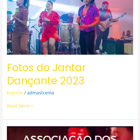
Jantar
Dançante
2023
Fotos do Jantar
Dançante 2023
Eventos
/
admastcema
Read More »
Jantar
Dançante