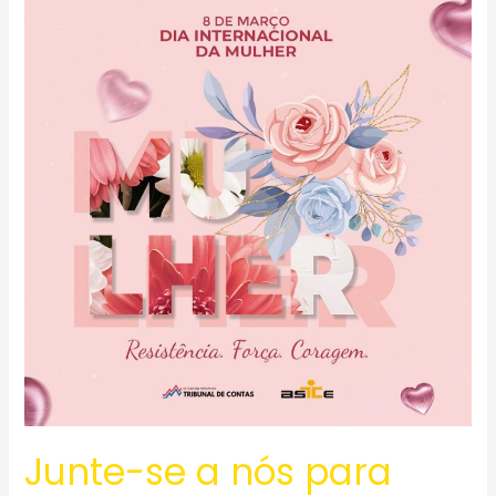
se
a
nós
para
uma
Homenagem
Especial
no
Dia
Internacional
da
Mulher!
Junte-se a nós para